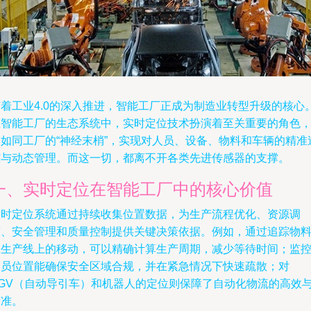
随着工业4.0的深入推进，智能工厂正成为制造业转型升级的核心
在智能工厂的生态系统中，实时定位技术扮演着至关重要的角色
它如同工厂的“神经末梢”，实现对人员、设备、物料和车辆的精准
踪与动态管理。而这一切，都离不开各类先进传感器的支撑。
一、实时定位在智能工厂中的核心价值
实时定位系统通过持续收集位置数据，为生产流程优化、资源调
度、安全管理和质量控制提供关键决策依据。例如，通过追踪物
在生产线上的移动，可以精确计算生产周期，减少等待时间；监
人员位置能确保安全区域合规，并在紧急情况下快速疏散；对
AGV（自动导引车）和机器人的定位则保障了自动化物流的高效
精准。