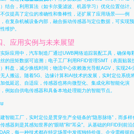
觉）结合，利用算法（如卡尔曼滤波、机器学习）优化位置估计
这不仅提高了定位的准确性和鲁棒性，还扩展了应用场景——例
如，在复杂机械设备内部，融合振动传感器与定位数据，可实现
测性维护。
四、应用实例与未来展望
在实际应用中，汽车制造厂通过UWB网络追踪装配工具，确保每
丝的扭矩数据可追溯；电子工厂利用RFID管理SMT（表面贴装
术）料盘，减少换线时间；物流中心依赖激光导航AGV，实现24
时无人搬运。随着5G、边缘计算和AI技术的发展，实时定位系统
更加低延迟、自适应，传感器也将向微型化、集成化和智能化演
进，例如自供电传感器和具备本地处理能力的智能节点。
##
构建智能工厂，实时定位是贯穿生产全链条的“隐形脉络”，而多样
传感器则是其感知世界的“眼睛”和“耳朵”。从基础的RFID到前沿
iDAR，每一种技术都在特定场景中发挥独特价值。企业需根据