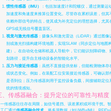
惯性传感器（IMU）
：包括加速度计和陀螺仪，通过测量运
加速度和角速度来推算位置变化。尽管存在累积误差，但其
依赖外部信号的特点，使其成为补充定位的理想选择，尤其
GPS或无线信号覆盖盲区。
视觉与激光传感器
：摄像头和激光雷达（LiDAR）通过图像
别或激光扫描构建环境地图，实现SLAM（同步定位与地图
建）。在自动化仓储和机器人导航中，它们能识别障碍物、
划路径，提升自主移动设备的智能化水平。
压力与接近传感器
：虽然不直接提供坐标，但能检测物体存
或状态变化。例如，在装配工位安装接近传感器，可确认部
是否到位；压力传感器则用于监控设备负载，间接辅助定位
统的情境感知。
三、传感器融合：提升定位的可靠性与精度
单一传感器往往存在局限，如信号遮挡、误差累积或环境干扰。
能工厂通过
传感器融合技术
，将多源数据（如UWB+IMU、RFID+