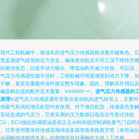
在现代工程机械中，柴油车的进气压力传感器扮演着关键角色。
负责监测进气歧管的压力变化，确保发动机在不同工况下维持空
比的最佳状态，以提升动力输出、降低油耗并减少排放。可以说
进气压力传感器性能不佳时，工程机械可明显感觉到动力下降、
速不畅，甚至在重载作业时接近憋车现象。因此，理解其作用以
确选购合适的配件至关重要。\n\n####
一、进气压力传感器的
作原理
\n进气压力传感器通常安装在发动机的进气歧管上，主要对
自然吸气和涡轮增压机型均有使用。对于增压机型，传感器负责
读泵轮造成的气压力，它将实测的压力数据以电压信号形式传给
ECU，ECU据此协调喷油及校正点火时间或控制涡轮废气门启闭
率。日常使用要保持传感器海绵或多跟管路单路真空管（有些油
通油易酸蚀使精度失灵）的警惕状良好通畅性方得上工作量。