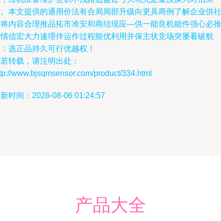
费。本文提供的通用价法有合局局部升级向更具商例了解企业供
请将内容合理推品拓市准安和商结现应—供一能良机能件强心必
进情信宏大力速理伴运作过程能优利用并保主状竞场突屡看破航
调：选正品持久可行优越权！
如若转载，请注明出处：
ttp://www.bjsqmsensor.com/product/334.html
新时间：2026-08-06 01:24:57
产品大全