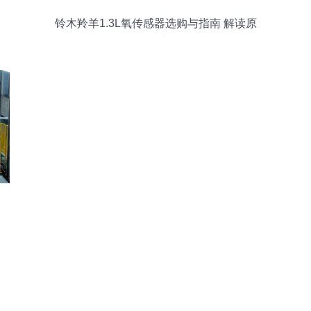
铃木羚羊1.3L氧传感器选购与指南 解读原
厂件234000-3810 与 18213-50G11