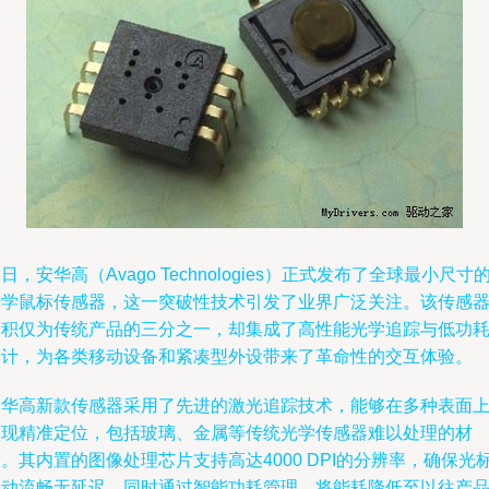
日，安华高（Avago Technologies）正式发布了全球最小尺寸
光学鼠标传感器，这一突破性技术引发了业界广泛关注。该传感
体积仅为传统产品的三分之一，却集成了高性能光学追踪与低功
设计，为各类移动设备和紧凑型外设带来了革命性的交互体验。
安华高新款传感器采用了先进的激光追踪技术，能够在多种表面
实现精准定位，包括玻璃、金属等传统光学传感器难以处理的材
。其内置的图像处理芯片支持高达4000 DPI的分辨率，确保光
移动流畅无延迟，同时通过智能功耗管理，将能耗降低至以往产