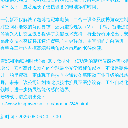
的50%以下，显著延长了便携设备的电池续航时间。
这一创新不仅解决了超薄笔记本电脑、二合一设备及便携游戏控
器对空间和能效的苛刻要求，还为虚拟现实（VR）手柄、智能遥
器等新兴人机交互设备提供了关键技术支持。行业分析师指出，
华高此次技术突破将加速消费电子向更轻薄、更智能的方向演进
并有望在三年内占据高端移动传感器市场的40%份额。
随着5G和物联网时代的到来，微型化、低功耗的精密传感器需求
续增长。安华高此次发布的全球最小光学鼠标传感器，不仅是硬
设计上的里程碑，更体现了科技企业通过创新驱动产业升级的战
视野。未来，该公司计划将此项技术扩展至医疗设备、工业自动
等领域，进一步拓展智能传感的边界。
如若转载，请注明出处：
ttp://www.bjsqmsensor.com/product/245.html
新时间：2026-08-06 23:17:30