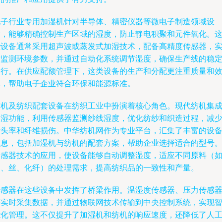
电子行业专用加湿机针对半导体、精密仪器等微电子制造领域设
计，能够精确控制生产区域的湿度，防止静电积聚和元件氧化。
些设备通常采用超声波或蒸发式加湿技术，配备高精度传感器，
时监测环境参数，并通过自动化系统调节湿度，确保生产线的稳
运行。在供应配额管理下，这类设备的生产和分配更注重质量和
率，帮助电子企业符合环保和能源标准。
纺机及纺织配套设备在纺织工业中扮演着核心角色。现代纺机集
加湿功能，利用传感器监测纱线湿度，优化纺纱和织造过程，减
断头率和纤维损伤。中华纺机网作为专业平台，汇集了丰富的设
信息，包括加湿机与纺机的配套方案，帮助企业选择适合的型号
传感器技术的应用，使设备能够自动调整湿度，适应不同原料（
棉、丝、化纤）的处理需求，提高纺织品的一致性和产量。
传感器在这些设备中发挥了桥梁作用。温湿度传感器、压力传感
等实时采集数据，并通过物联网技术传输到中央控制系统，实现
能化管理。这不仅提升了加湿机和纺机的响应速度，还降低了人