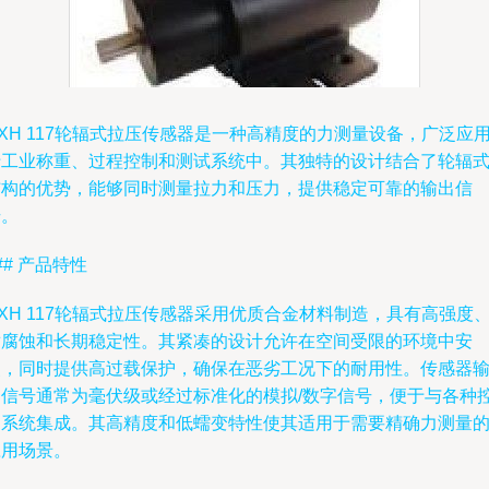
XH 117轮辐式拉压传感器是一种高精度的力测量设备，广泛应
于工业称重、过程控制和测试系统中。其独特的设计结合了轮辐
结构的优势，能够同时测量拉力和压力，提供稳定可靠的输出信
号。
## 产品特性
XH 117轮辐式拉压传感器采用优质合金材料制造，具有高强度
耐腐蚀和长期稳定性。其紧凑的设计允许在空间受限的环境中安
装，同时提供高过载保护，确保在恶劣工况下的耐用性。传感器
出信号通常为毫伏级或经过标准化的模拟/数字信号，便于与各种
制系统集成。其高精度和低蠕变特性使其适用于需要精确力测量
应用场景。